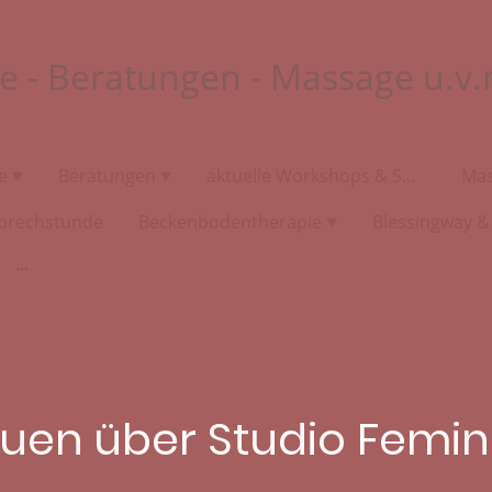
e - Beratungen - Massage u.v.
e
Beratungen
aktuelle Workshops & Specials
Ma
prechstunde
Beckenbodentherapie
uen über Studio Femi