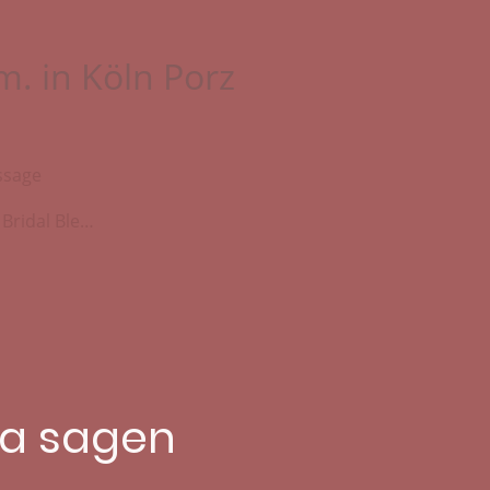
m. in Köln Porz
ssage
Blessingway & Bridal Blessing
na sagen