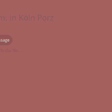
m. in Köln Porz
ssage
Blessingway & Bridal Blessing