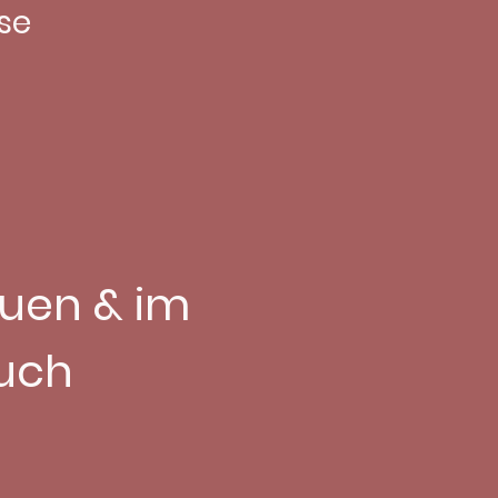
se
uen & im
uch