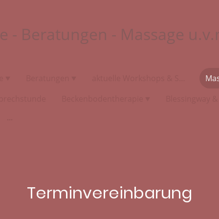
e - Beratungen - Massage u.v.
e
Beratungen
aktuelle Workshops & Specials
Ma
prechstunde
Beckenbodentherapie
Terminvereinbarung